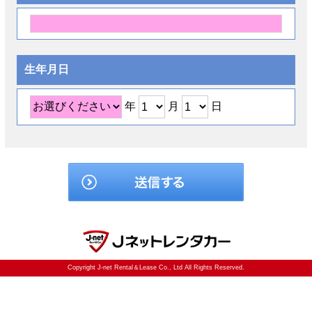
生年月日
年
月
日
Copyright J-net Rental＆Lease Co., Ltd All Rights Reserved.