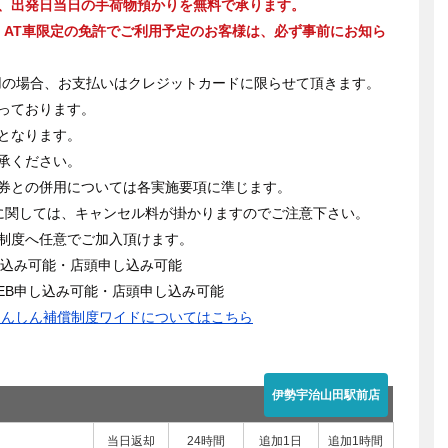
、出発日当日の手荷物預かりを無料で承ります。
AT車限定の免許でご利用予定のお客様は、必ず事前にお知ら
利用の場合、お支払いはクレジットカードに限らせて頂きます。
っております。
となります。
承ください。
券との併用については各実施要項に準じます。
に関しては、キャンセル料が掛かりますのでご注意下さい。
制度へ任意でご加入頂けます。
込み可能・店頭申し込み可能
B申し込み可能・店頭申し込み可能
あんしん補償制度ワイドについてはこちら
伊勢宇治山田駅前店
当日返却
24時間
追加1日
追加1時間