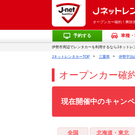
オープンカー確約！爽快
予約する
車種・
伊勢市周辺でレンタカーを利用するならJネットレ
JネットレンタカーTOP
三重県
伊勢宇治
オープンカー確
現在開催中のキャン
全国
北海道・東北