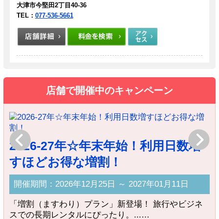
大津市今堅田2丁目40-36
TEL：
077-536-5661
店舗で開催中のキャンペーン
Previous
Next
2026-27年☆年末年始！利用日数増
すほどお得な増割！
人
開催期間：2026年12月25日 ～ 2027年01月11日
せ
「増割（ますわり）プラン」新登場！ 旅行やビジネ
スでの長期レンタルにぴったり。...…