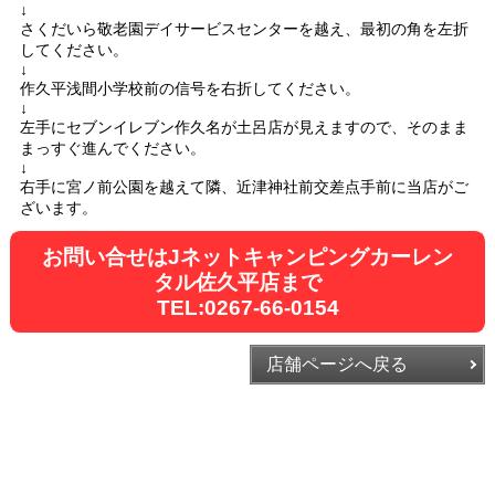
↓
さくだいら敬老園デイサービスセンターを越え、最初の角を左折
してください。
↓
作久平浅間小学校前の信号を右折してください。
↓
左手にセブンイレブン作久名が土呂店が見えますので、そのまま
まっすぐ進んでください。
↓
右手に宮ノ前公園を越えて隣、近津神社前交差点手前に当店がご
ざいます。
お問い合せはJネットキャンピングカーレン
タル佐久平店まで
TEL:0267-66-0154
店舗ページへ戻る
JネットレンタカーTOP
長野県