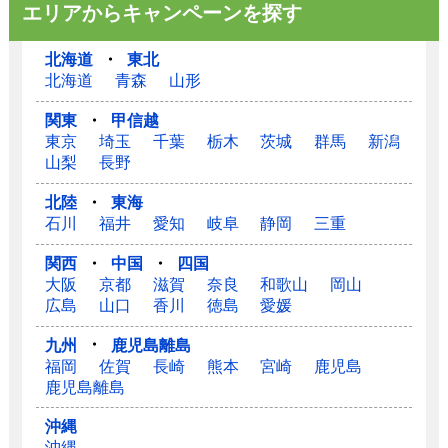
エリアからキャンペーンを探す
北海道
・
東北
北海道
青森
山形
関東
・
甲信越
東京
埼玉
千葉
栃木
茨城
群馬
新潟
山梨
長野
北陸
・
東海
石川
福井
愛知
岐阜
静岡
三重
関西
・
中国
・
四国
大阪
京都
滋賀
奈良
和歌山
岡山
広島
山口
香川
徳島
愛媛
九州
・
鹿児島離島
福岡
佐賀
長崎
熊本
宮崎
鹿児島
鹿児島離島
沖縄
沖縄