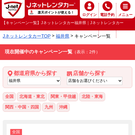
楽天ポイントが使える！
ログイン
電話予約
メニュー
【キャンペーン一覧】Jネットレンタカー福井県｜Jネットレンタカー
JネットレンタカーTOP
福井県
キャンペーン一覧
現在開催中のキャンペーン一覧
（表示：2件）
都道府県から探す
店舗から探す
全国
北海道・東北
関東・甲信越
北陸・東海
関西・中国・四国
九州
沖縄
全国