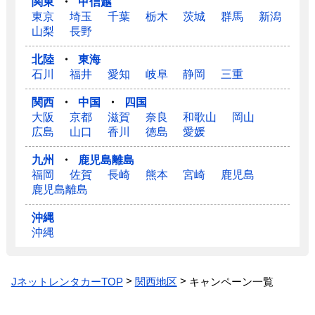
関東
・
甲信越
東京
埼玉
千葉
栃木
茨城
群馬
新潟
山梨
長野
北陸
・
東海
石川
福井
愛知
岐阜
静岡
三重
関西
・
中国
・
四国
大阪
京都
滋賀
奈良
和歌山
岡山
広島
山口
香川
徳島
愛媛
九州
・
鹿児島離島
福岡
佐賀
長崎
熊本
宮崎
鹿児島
鹿児島離島
沖縄
沖縄
JネットレンタカーTOP
関西地区
キャンペーン一覧