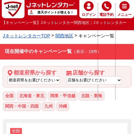
楽天ポイントが使える！
ログイン
電話予約
メニュー
【キャンペーン一覧】Jネットレンタカー関西地区｜Jネットレンタカー
JネットレンタカーTOP
関西地区
キャンペーン一覧
現在開催中のキャンペーン一覧
（表示：18件）
都道府県から探す
店舗から探す
全国
北海道・東北
関東・甲信越
北陸・東海
関西・中国・四国
九州
沖縄
全国