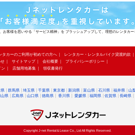
と、お客様を思いやる「サービス精神」を ブラッシュアップして、理想のレンタカ
ンタカーのご利用が初めての方へ
レンタカー・レンタルバイク貸渡約款
わせ
サイトマップ
会社概要
プライバシーポリシー
イン
店舗用地募集
領収書発行
木県
群馬県
埼玉県
千葉県
東京都
新潟県
富山県
石川県
福井県
山
岡山県
広島県
山口県
徳島県
香川県
愛媛県
福岡県
佐賀県
長崎県
Copyright J-net Rental＆Lease Co., Ltd All Rights Reserved.