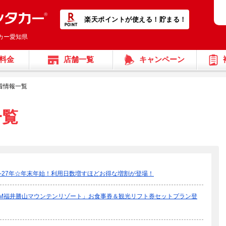
楽天ポイントが使える！貯まる！
タカー愛知県
料金
店舗一覧
キャンペーン
着情報一覧
一覧
26-27年☆年末年始！利用日数増すほどお得な増割が登場！
AM福井勝山マウンテンリゾート」お食事券＆観光リフト券セットプラン登