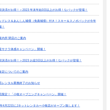
前決済がお得！＞2023 年末年始3日以上がお得！なパックが登場！
ッドレス＆あんしん補償（免責補償）付き！スキー＆スノボパックが今年
場！
案内所 閉店のご案内
産サクラ体感キャンペーン」開催！
前決済がお得！＞2023 お盆3日以上がお得！なパックが登場！
改定についてのご案内
店レンタル業務終了のお知らせ
店限定！「小牧オープニングキャンペーン」開催！
23年4月22日にJネットレンタカー小牧店がオープン致します！