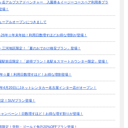
ヶ岳アルプスアドベンチャー 入園券＆イージーコースペア利用券プラ
登場！
ューアルオープンにつきまして
25-26年☆年末年始！利用日数増すほどお得な増割が登場！
・三河地区限定！「夏のおでかけ格安プラン」登場！
屋駅前店限定！「超得プラン！名駅＆スマートカウンター限定」登場！
25年☆夏！利用日数増すほど！お得な増割登場！
25年4月20日にJネットレンタカー名古屋インター店がオープン！
限定！SUVプラン登場！
キャンペーン！日数増すほど！お得な増す割りが登場！
県限定！学割・ゴールド免許20%OFFプラン登場！