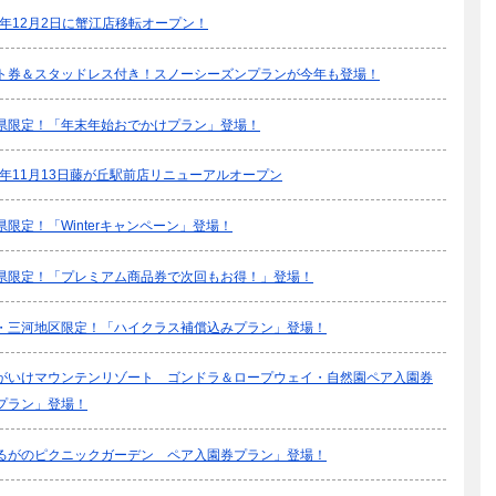
25年12月2日に蟹江店移転オープン！
ト券＆スタッドレス付き！スノーシーズンプランが今年も登場！
県限定！「年末年始おでかけプラン」登場！
25年11月13日藤が丘駅前店リニューアルオープン
県限定！「Winterキャンペーン」登場！
県限定！「プレミアム商品券で次回もお得！」登場！
・三河地区限定！「ハイクラス補償込みプラン」登場！
がいけマウンテンリゾート ゴンドラ＆ロープウェイ・自然園ペア入園券
プラン」登場！
るがのピクニックガーデン ペア入園券プラン」登場！