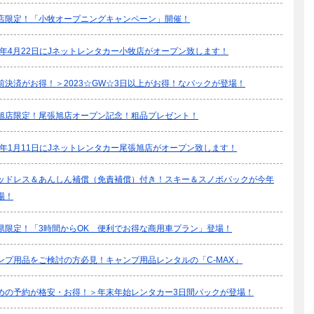
店限定！「小牧オープニングキャンペーン」開催！
23年4月22日にJネットレンタカー小牧店がオープン致します！
前決済がお得！＞2023☆GW☆3日以上がお得！なパックが登場！
旭店限定！尾張旭店オープン記念！粗品プレゼント！
23年1月11日にJネットレンタカー尾張旭店がオープン致します！
ッドレス＆あんしん補償（免責補償）付き！スキー＆スノボパックが今年
場！
県限定！「3時間からOK 便利でお得な商用車プラン」登場！
ンプ用品をご検討の方必見！キャンプ用品レンタルの「C-MAX」
めの予約が格安・お得！＞年末年始レンタカー3日間パックが登場！