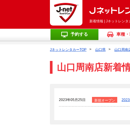
新着情報 | Jネットレン
予約する
車種・
JネットレンタカーTOP
山口県
山口周南
山口周南店新着
2023年05月25日
20
新規オープン