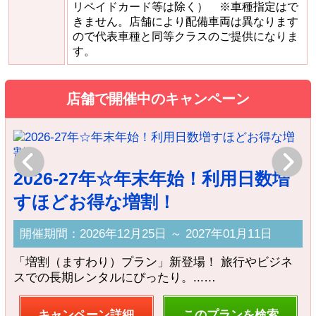
リペイドカード等は除く） ※車種指定はで
きません。店舗により配備車両は異なります
ので代表車種と同等クラスのご提供になりま
す。
店舗で開催中のキャンペーン
Previous
Next
2026-27年☆年末年始！利用日数増
すほどお得な増割！
開催期間：2026年12月25日 ～ 2027年01月11日
長
「増割（ますわり）プラン」新登場！ 旅行やビジネ
ス
スでの長期レンタルにぴったり。...…
キャンペーン詳細
このプランを検索