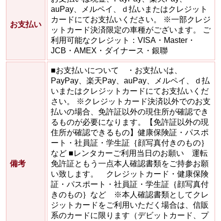
auPay、メルペイ、ｄ払いまたはクレジット
カードにてお支払いください。 ※一部クレジ
お支払い
ットカード決済限定の車種がございます。 ご
利用可能なクレジット：VISA・Master・
JCB・AMEX・ダイナース・銀聯
■お支払いについて ・お支払いは、
PayPay、楽天Pay、auPay、メルペイ、ｄ払
いまたはクレジットカードにてお支払いくだ
さい。 ※クレジットカード決済以外でのお支
払いの場合、免許証以外の現住所が確認でき
るものが必要になります。【免許証以外の現
住所が確認できるもの】健康保険証・パスポ
ート・社員証・学生証｛顔写真付きのもの｝
など ■レンタカーご利用当日のお願い 運転
備考
免許証ともう一点本人確認書類をご持参お願
い致します。 クレジットカード・健康保険
証・パスポート・社員証・学生証｛顔写真付
きのもの｝など ※本人確認書類としてクレ
ジットカードをご利用いただく場合は、信販
系のカードに限ります（デビットカード、プ