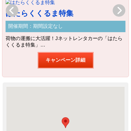
Previous
Next
はたらくくるま特集
開催期間：期間設定なし
荷物の運搬に大活躍！Jネットレンタカーの「はたら
レ
くくるま特集」…
な
キャンペーン詳細