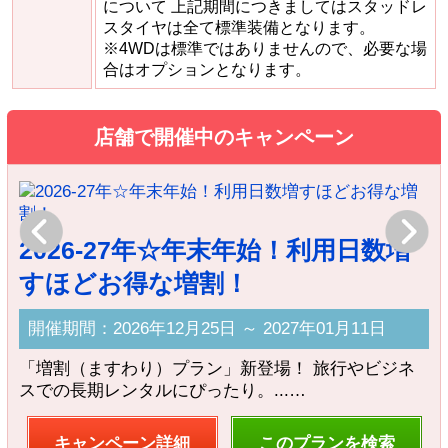
について 上記期間につきましてはスタッドレ
スタイヤは全て標準装備となります。
※4WDは標準ではありませんので、必要な場
合はオプションとなります。
店舗で開催中のキャンペーン
Previous
Next
2026-27年☆年末年始！利用日数増
すほどお得な増割！
開催期間：2026年12月25日 ～ 2027年01月11日
「増割（ますわり）プラン」新登場！ 旅行やビジネ
スでの長期レンタルにぴったり。...…
J
フ
キャンペーン詳細
このプランを検索