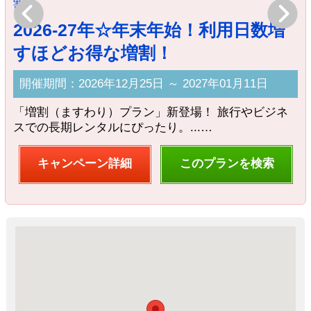
Previous
Next
2026-27年☆年末年始！利用日数増
すほどお得な増割！
荷
開催期間：2026年12月25日 ～ 2027年01月11日
く
「増割（ますわり）プラン」新登場！ 旅行やビジネ
スでの長期レンタルにぴったり。...…
キャンペーン詳細
このプランを検索