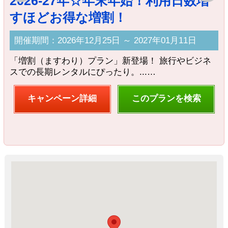
2026-27年☆年末年始！利用日数増
すほどお得な増割！
開催期間：2026年12月25日 ～ 2027年01月11日
「増割（ますわり）プラン」新登場！ 旅行やビジネ
スでの長期レンタルにぴったり。...…
J
フ
キャンペーン詳細
このプランを検索