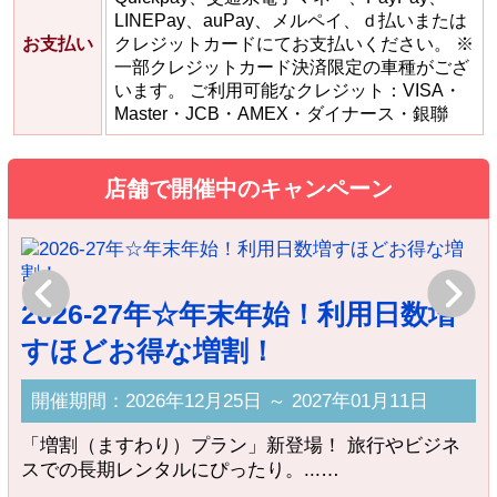
LINEPay、auPay、メルペイ、ｄ払いまたは
お支払い
クレジットカードにてお支払いください。 ※
一部クレジットカード決済限定の車種がござ
います。 ご利用可能なクレジット：VISA・
Master・JCB・AMEX・ダイナース・銀聯
店舗で開催中のキャンペーン
Previous
Next
2026-27年☆年末年始！利用日数増
すほどお得な増割！
開催期間：2026年12月25日 ～ 2027年01月11日
J
「増割（ますわり）プラン」新登場！ 旅行やビジネ
お
スでの長期レンタルにぴったり。...…