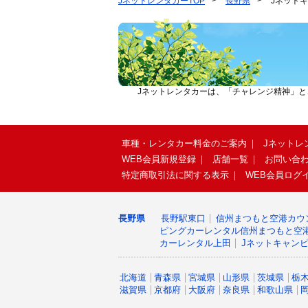
JネットレンタカーTOP
長野県
Jネット
Jネットレンタカーは、「チャレンジ精神」
車種・レンタカー料金のご案内
Jネットレ
WEB会員新規登録
店舗一覧
お問い合
特定商取引法に関する表示
WEB会員ログ
長野県
長野駅東口
信州まつもと空港カウ
ピングカーレンタル信州まつもと空
カーレンタル上田
Jネットキャン
北海道
青森県
宮城県
山形県
茨城県
栃
滋賀県
京都府
大阪府
奈良県
和歌山県