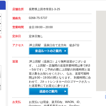
店舗住所
長野県上田市常田1-3-25
0268-75-5737
連絡先
営業時間
全日 09:00～20:00
定休日
定休日無し
示
。
アクセス
JR上田駅 温泉口出て左方向 徒歩7分
送迎
JR上田駅（温泉口）より無料送迎がございま
す。（上田駅～店舗間の送迎所要時間は車で約3
～5分です）ご予約の際に上田駅の到着時間と送
迎人数をお知らせください。 なお、送迎可能時
間は9:00～19:00の間となります。 到着時間に合
わせて、Jネットレンタカーのロゴマークが入っ
た送迎車にてお迎えに参ります。
お支払
お支払いは現金、楽天Edy、WAON、iD、
Quickpay、交通系電子マネー、PayPay、