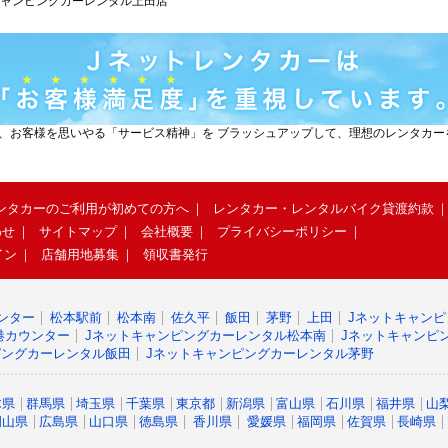
キャンピングカーレンタル上田店
と、お客様を思いやる「サービス精神」を ブラッシュアップして、理想のレンタカ
ンタカーのご利用が初めての方へ
レンタカー・レンタルバイク貸渡約款
わせ
サイトマップ
会社概要
プライバシーポリシー
イン
店舗用地募集
領収書発行
ンター
松本駅前
松本南
佐久平
飯田
茅野
上田
Jネットキャン
港カウンター
Jネットキャンピングカーレンタル松本南
Jネットキャンピ
ピングカーレンタル飯田
Jネットキャンピングカーレンタル茅野
木県
群馬県
埼玉県
千葉県
東京都
新潟県
富山県
石川県
福井県
山
岡山県
広島県
山口県
徳島県
香川県
愛媛県
福岡県
佐賀県
長崎県